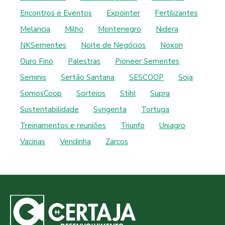
Encontros e Eventos
Expointer
Fertilizantes
Melancia
Milho
Montenegro
Nidera
NKSementes
Noite de Negócios
Noxon
Ouro Fino
Palestras
Pioneer Sementes
Seminis
Sertão Santana
SESCOOP
Soja
SomosCoop
Sorteios
Stihl
Supra
Sustentabilidade
Syngenta
Tortuga
Treinamentos e reuniões
Triunfo
Uniagro
Vacinas
Vendinha
Zarcos