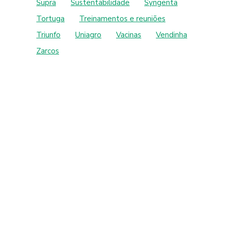
Supra
Sustentabilidade
Syngenta
Tortuga
Treinamentos e reuniões
Triunfo
Uniagro
Vacinas
Vendinha
Zarcos