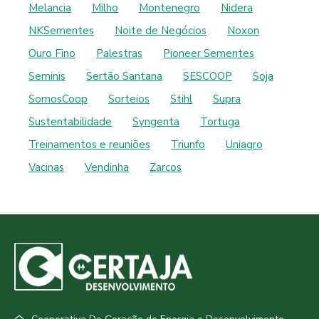
Melancia
Milho
Montenegro
Nidera
NKSementes
Noite de Negócios
Noxon
Ouro Fino
Palestras
Pioneer Sementes
Seminis
Sertão Santana
SESCOOP
Soja
SomosCoop
Sorteios
Stihl
Supra
Sustentabilidade
Syngenta
Tortuga
Treinamentos e reuniões
Triunfo
Uniagro
Vacinas
Vendinha
Zarcos