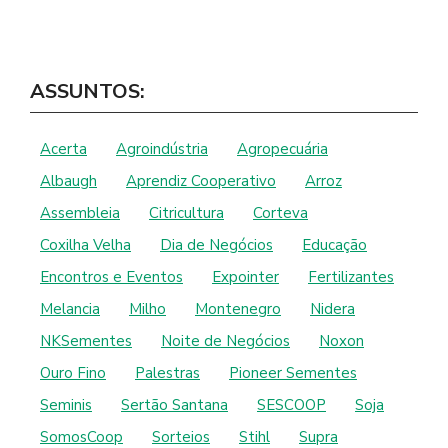
h
a
o
a
c
p
ASSUNTOS:
t
e
y
s
b
L
Acerta
Agroindústria
Agropecuária
A
o
i
Albaugh
Aprendiz Cooperativo
Arroz
Assembleia
Citricultura
Corteva
p
o
n
Coxilha Velha
Dia de Negócios
Educação
p
k
k
Encontros e Eventos
Expointer
Fertilizantes
Melancia
Milho
Montenegro
Nidera
NKSementes
Noite de Negócios
Noxon
Ouro Fino
Palestras
Pioneer Sementes
Seminis
Sertão Santana
SESCOOP
Soja
SomosCoop
Sorteios
Stihl
Supra